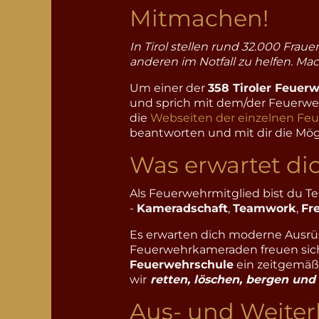
Mitmachen!
In Tirol stellen rund 32.000 Frau
anderen im Notfall zu helfen. Ma
Um einer der
358 Tiroler Feuer
und sprich mit dem/der Feuer
die
Webseiten der einzelnen Fe
beantworten und mit dir die Mög
Was erwartet di
Als Feuerwehrmitglied bist du Te
-
Kameradschaft
,
Teamwork
,
Fr
Es erwarten dich moderne Ausrü
Feuerwehrkameraden freuen sich,
Feuerwehrschule
ein zeitgemäße
wir
retten, löschen, bergen und
Aus- und Weiter