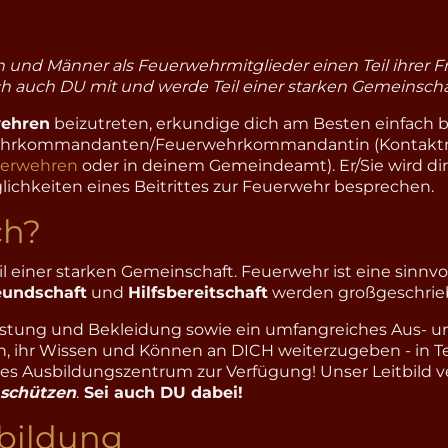
en und Männer als Feuerwehrmitglieder einen Teil ihrer 
ch auch DU mit und werde Teil einer starken Gemeinscha
wehren
beizutreten, erkundige dich am Besten einfach b
wehrkommandanten/Feuerwehrkommandantin (Kontaktm
uerwehren
oder in deinem Gemeindeamt). Er/Sie wird dir
lichkeiten eines Beitrittes zur Feuerwehr besprechen.
ch?
il einer starken Gemeinschaft. Feuerwehr ist eine sinnvo
eundschaft
und
Hilfsbereitschaft
werden großgeschrie
stung und Bekleidung sowie ein umfangreiches Aus- u
 ihr Wissen und Können an DICH weiterzugeben - in Tel
s Ausbildungszentrum zur Verfügung! Unser Leitbild v
 schützen
.
Sei auch DU dabei!
bildung